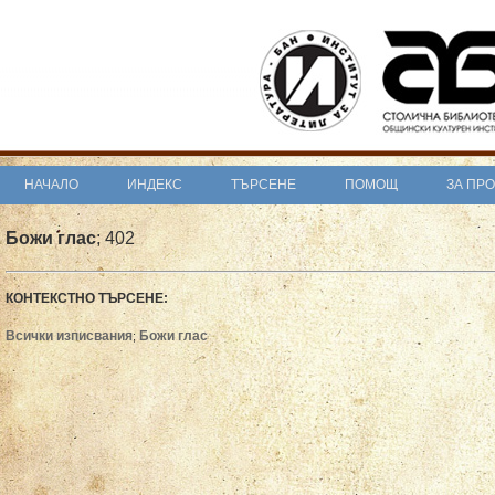
НАЧАЛО
ИНДЕКС
ТЪРСЕНЕ
ПОМОЩ
ЗА ПР
Божи глас
; 402
КОНТЕКСТНО ТЪРСЕНЕ:
Всички изписвания
Божи глас
;