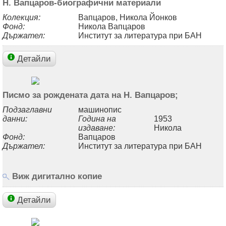
Н. Вапцаров-биографични материали
Колекция:
Вапцаров, Никола Йонков
Фонд:
Никола Вапцаров
Държател:
Институт за литература при БАН
Детайли
Писмо за рождената дата на Н. Вапцаров;
Подзаглавни
машинопис
данни:
Година на
1953
издаване:
Никола
Фонд:
Вапцаров
Държател:
Институт за литература при БАН
Виж дигитално копие
Детайли