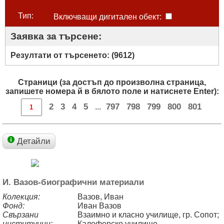
Тип:
Включващи дигитален обект:
Заявка за търсене:
Резултати от търсенето: (
9612
)
Страници (за достъп до произволна страница,
запишете номера й в бялото поле и натиснете Enter):
2
3
4
5
797
798
799
800
801
...
Детайли
И. Вазов-биографични материали
Колекция:
Вазов, Иван
Фонд:
Иван Вазов
Свързани
Взаимно и класно училище, гр. Сопот;
институции:
Калоферско училище