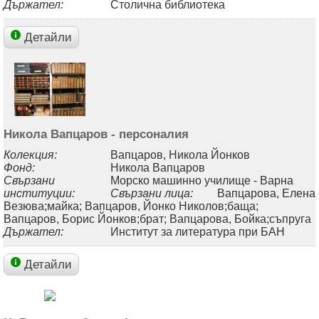
Държател:
Столична библиотека
Детайли
Никола Вапцаров - персоналия
Колекция:
Вапцаров, Никола Йонков
Фонд:
Никола Вапцаров
Свързани
Морско машинно училище - Варна
институции:
Свързани лица:
Вапцарова, Елена
Везюва;майка; Вапцаров, Йонко Николов;баща;
Вапцаров, Борис Йонков;брат; Вапцарова, Бойка;съпруга
Държател:
Институт за литература при БАН
Детайли