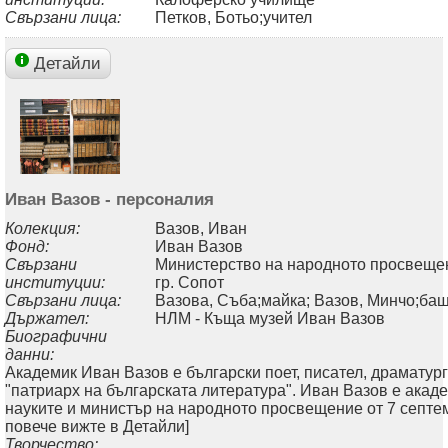
Свързани лица:
Петков, Ботьо;учител
Детайли
Иван Вазов - персоналия
Колекция:
Вазов, Иван
Фонд:
Иван Вазов
Свързани
Министерство на народното просвещен
институции:
гр. Сопот
Свързани лица:
Вазова, Съба;майка; Вазов, Минчо;ба
Държател:
НЛМ - Къща музей Иван Вазов
Биографични
данни:
Академик Иван Вазов е български поет, писател, драматург
"патриарх на българската литература". Иван Вазов е акад
науките и министър на народното просвещение от 7 септемвр
повече вижте в Детайли]
Творчество: