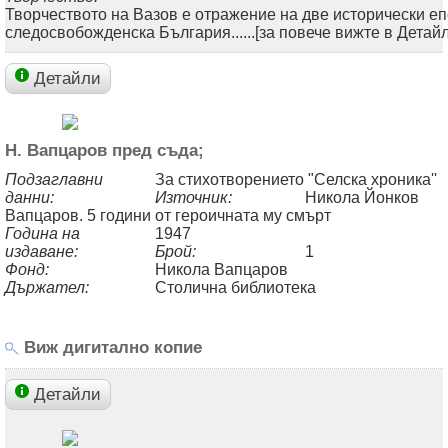
Творчеството на Вазов е отражение на две исторически е
следосвобожденска България......[за повече вижте в Детайл
Детайли
Н. Вапцаров пред съда;
Подзаглавни
За стихотворението "Селска хроника''
данни:
Източник:
Никола Йонков
Вапцаров. 5 години от героичната му смърт
Година на
1947
издаване:
Брой:
1
Фонд:
Никола Вапцаров
Държател:
Столична библиотека
Виж дигитално копие
Детайли