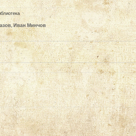
иблиотека
азов, Иван Минчов