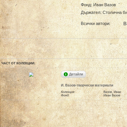
Фонд: Иван Вазов
Държател: Столична б
Всички автори:
В
ЧАСТ ОТ КОЛЕКЦИИ:
Детайли
И. Вазов-творчески материали
Колекция:
Вазов, Иван
Фонд:
Иван Вазов