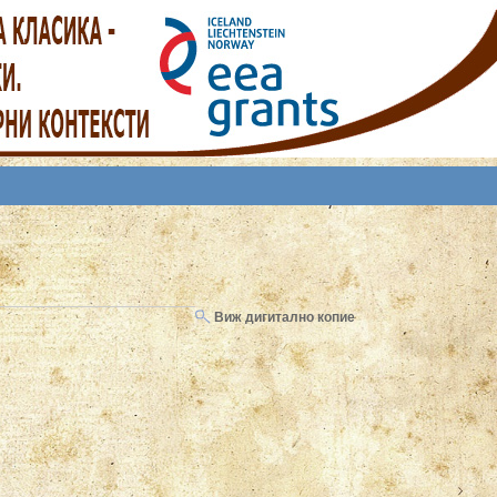
Виж дигитално копие