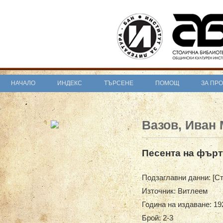
НАЧАЛО
ИНДЕКС
ТЪРСЕНЕ
ПОМОЩ
ЗА ПР
Вазов, Иван
Песента на фърт
Подзаглавни данни: [С
Източник: Витлеем
Година на издаване: 192
Брой: 2-3