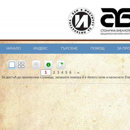
НАЧАЛО
ИНДЕКС
ТЪРСЕНЕ
ПОМОЩ
ЗА ПР
2
3
4
5
6
»
За достъп до произволна страница, запишете номера й в бялото поле и натиснете Ent