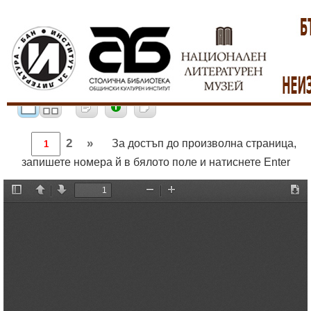
2
»
За достъп до произволна страница,
запишете номера й в бялото поле и натиснете Enter