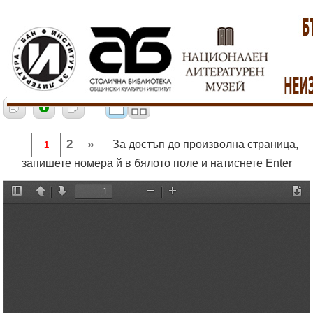
2
»
За достъп до произволна страница,
запишете номера й в бялото поле и натиснете Enter