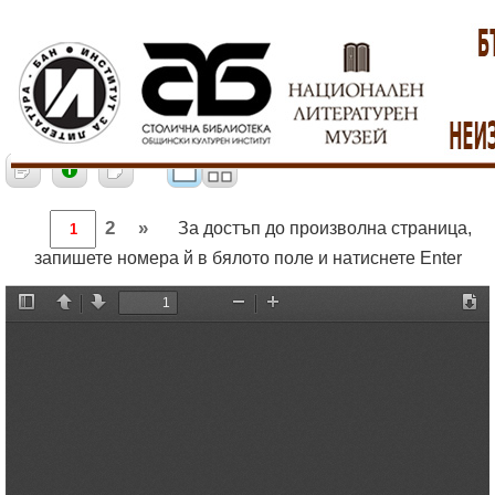
2
»
За достъп до произволна страница,
запишете номера й в бялото поле и натиснете Enter