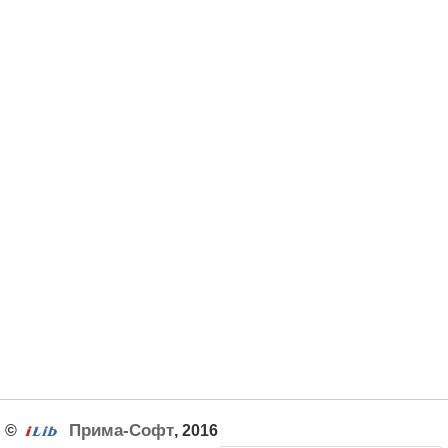
Прима-Софт
©
, 2016