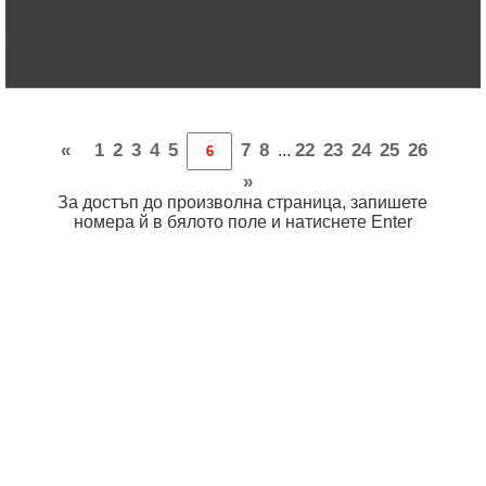
«
1
2
3
4
5
7
8
22
23
24
25
26
...
»
За достъп до произволна страница, запишете
номера й в бялото поле и натиснете Enter