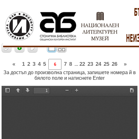
«
1
2
3
4
5
7
8
22
23
24
25
26
»
...
За достъп до произволна страница, запишете номера й в
бялото поле и натиснете Enter